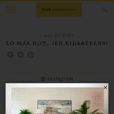
X
/ may 20 2024
LO MÁS HOT… ¡EN KIDS&TEENS!