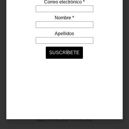
Síguenos...
SERVICIOS ONLINE
Contacto
Nosotros
Colaboradores
Archivo
Ligas
Antara Fashion Hall
Ejército Nacional 843-B, Col. Granada, México D.F.
Horario: D-J 11:00 a 20:00 / V-S 11:00 a 21:00