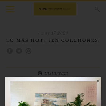
X
/ may 17 2024
LO MÁS HOT… ¡EN COLCHONES!