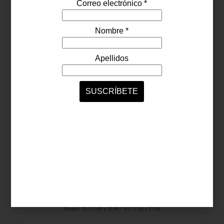
Síguenos...
SERVICIOS ONLINE
Contacto
Nosotros
Colaboradores
Archivo
Ligas
Antara Fashion Hall
Ejército Nacional 843-B, Col. Granada, México D.F.
Horario: D-J 11:00 a 20:00 / V-S 11:00 a 21:00