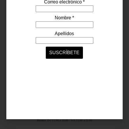
Síguenos...
SERVICIOS ONLINE
Contacto
Nosotros
Colaboradores
Archivo
Ligas
Antara Fashion Hall
Ejército Nacional 843-B, Col. Granada, México D.F.
Horario: D-J 11:00 a 20:00 / V-S 11:00 a 21:00