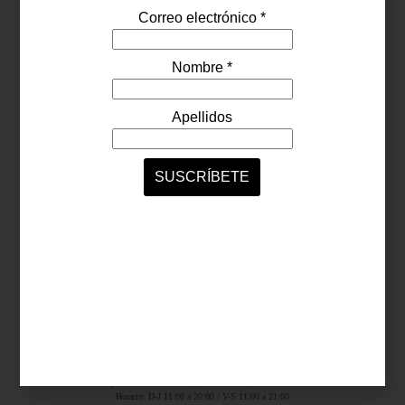
Síguenos...
SERVICIOS ONLINE
Contacto
Nosotros
Colaboradores
Archivo
Ligas
Antara Fashion Hall
Ejército Nacional 843-B, Col. Granada, México D.F.
Horario: D-J 11:00 a 20:00 / V-S 11:00 a 21:00