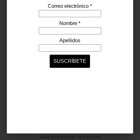
Síguenos...
SERVICIOS ONLINE
Contacto
Nosotros
Colaboradores
Archivo
Ligas
Antara Fashion Hall
Ejército Nacional 843-B, Col. Granada, México D.F.
Horario: D-J 11:00 a 20:00 / V-S 11:00 a 21:00