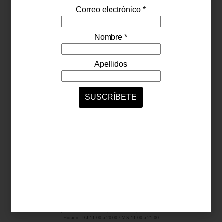
Síguenos...
SERVICIOS ONLINE
Contacto
Nosotros
Colaboradores
Archivo
Ligas
Antara Fashion Hall
Ejército Nacional 843-B, Col. Granada, México D.F.
Horario: D-J 11:00 a 20:00 / V-S 11:00 a 21:00