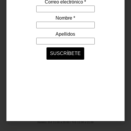
Síguenos...
SERVICIOS ONLINE
Contacto
Nosotros
Colaboradores
Archivo
Ligas
Antara Fashion Hall
Ejército Nacional 843-B, Col. Granada, México D.F.
Horario: D-J 11:00 a 20:00 / V-S 11:00 a 21:00