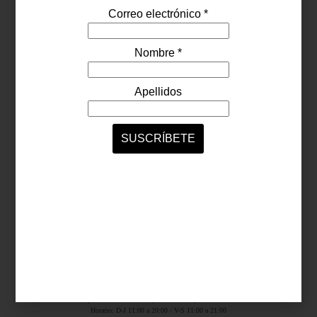
Síguenos...
SERVICIOS ONLINE
Contacto
Nosotros
Colaboradores
Archivo
Ligas
Antara Fashion Hall
Ejército Nacional 843-B, Col. Granada, México D.F.
Horario: D-J 11:00 a 20:00 / V-S 11:00 a 21:00