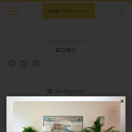
X
/ july 11 2023
KONG