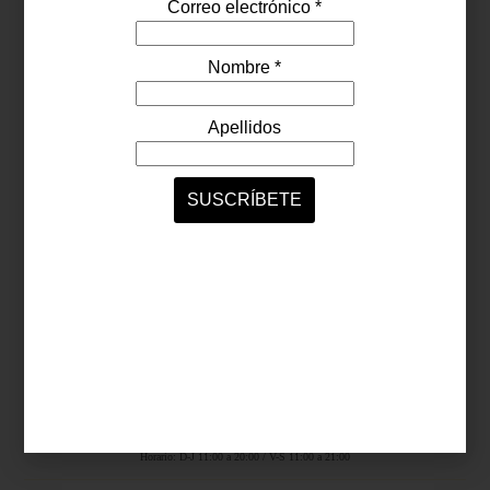
Síguenos...
SERVICIOS ONLINE
Contacto
Nosotros
Colaboradores
Archivo
Ligas
Antara Fashion Hall
Ejército Nacional 843-B, Col. Granada, México D.F.
Horario: D-J 11:00 a 20:00 / V-S 11:00 a 21:00