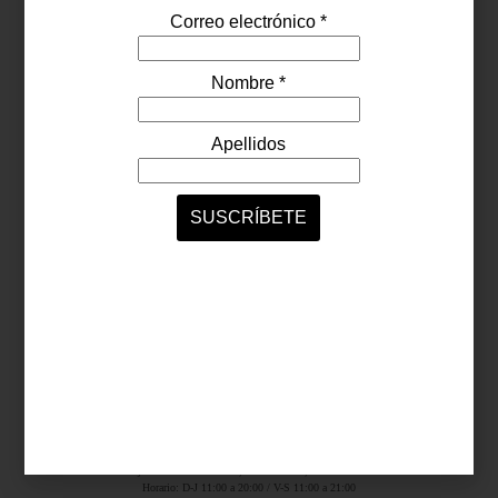
Síguenos...
SERVICIOS ONLINE
Contacto
Nosotros
Colaboradores
Archivo
Ligas
Antara Fashion Hall
Ejército Nacional 843-B, Col. Granada, México D.F.
Horario: D-J 11:00 a 20:00 / V-S 11:00 a 21:00