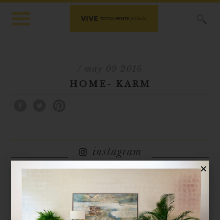
X
/ may 09 2016
HOME- KARM