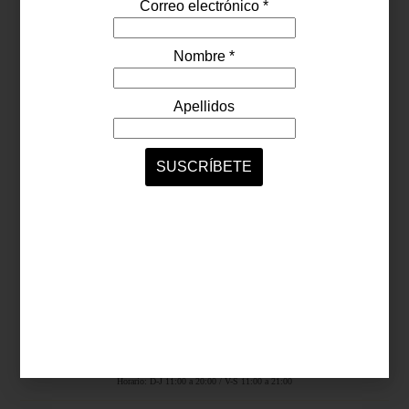
Síguenos...
SERVICIOS ONLINE
Contacto
Nosotros
Colaboradores
Archivo
Ligas
Antara Fashion Hall
Ejército Nacional 843-B, Col. Granada, México D.F.
Horario: D-J 11:00 a 20:00 / V-S 11:00 a 21:00