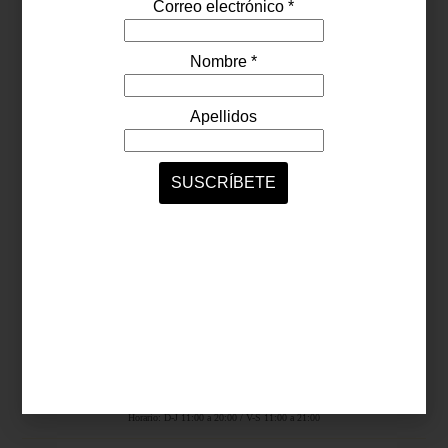
Síguenos...
SERVICIOS ONLINE
Contacto
Nosotros
Colaboradores
Archivo
Ligas
Antara Fashion Hall
Ejército Nacional 843-B, Col. Granada, México D.F.
Horario: D-J 11:00 a 20:00 / V-S 11:00 a 21:00