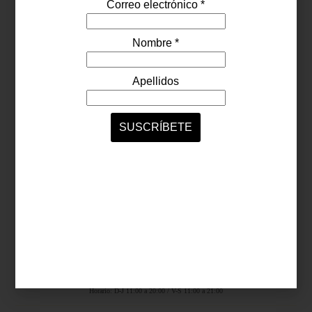
Síguenos...
SERVICIOS ONLINE
Contacto
Nosotros
Colaboradores
Archivo
Ligas
Antara Fashion Hall
Ejército Nacional 843-B, Col. Granada, México D.F.
Horario: D-J 11:00 a 20:00 / V-S 11:00 a 21:00