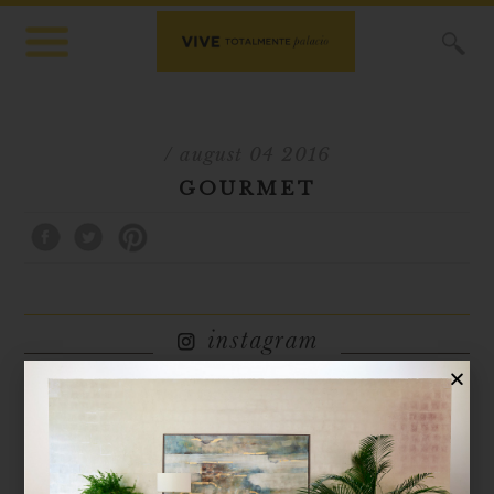
X
/ august 04 2016
GOURMET