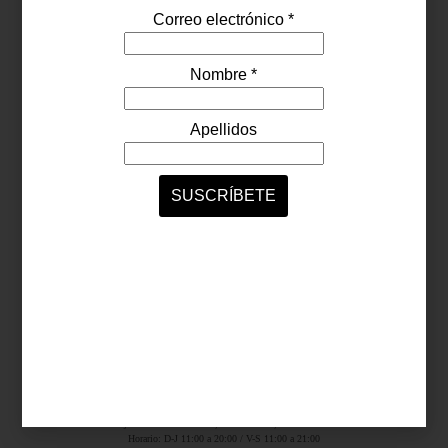
Síguenos...
SERVICIOS ONLINE
Contacto
Nosotros
Colaboradores
Archivo
Ligas
Antara Fashion Hall
Ejército Nacional 843-B, Col. Granada, México D.F.
Horario: D-J 11:00 a 20:00 / V-S 11:00 a 21:00