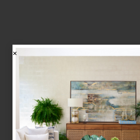
lo más nuevo
1.
BIENVENIDA, ZASH: UNA
NUEVA MANERA DE VIVIR
LA MESA LLEGA A CASA
PALACIO.
mesa y cocina
august 05 2026