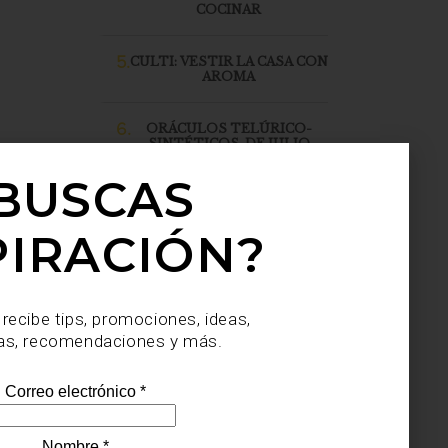
COCINAR
5.
CULTI: VESTIR LA CASA CON
AROMA
6.
ORÁCULOS TELÚRICO-
SINTÉTICOS, DE JULIO
SAHAGÚN SÁNCHEZ, LLEGA
A CASA PALACIO SANTA FE
BUSCAS
PIRACIÓN?
 recibe tips, promociones, ideas,
as, recomendaciones y más.