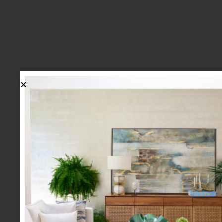
lo más nuevo
1.
BIENVENIDA, ZASH: UNA
NUEVA MANERA DE VIVIR
LA MESA LLEGA A CASA
PALACIO.
mesa y cocina
august 05 2026