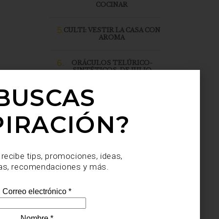
COCINAR
5.
CULTI: VESTIR LA CASA CON
AROMA
6.
ORÁCULOS TELÚRICO-
SINTÉTICOS, DE JULIO
SAHAGÚN SÁNCHEZ, LLEGA
A CASA PALACIO SANTA FE
BUSCAS
PIRACIÓN?
 recibe tips, promociones, ideas,
as, recomendaciones y más.