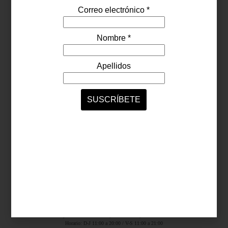
Síguenos...
SERVICIOS ONLINE
Contacto
Nosotros
Colaboradores
Archivo
Ligas
Antara Fashion Hall
Ejército Nacional 843-B, Col. Granada, México D.F.
Horario: D-J 11:00 a 20:00 / V-S 11:00 a 21:00