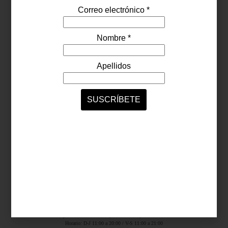
Síguenos...
SERVICIOS ONLINE
Contacto
Nosotros
Colaboradores
Archivo
Ligas
Antara Fashion Hall
Ejército Nacional 843-B, Col. Granada, México D.F.
Horario: D-J 11:00 a 20:00 / V-S 11:00 a 21:00