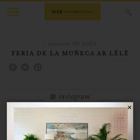
X
/ january 06 2023
FERIA DE LA MUÑECA AR LËLË