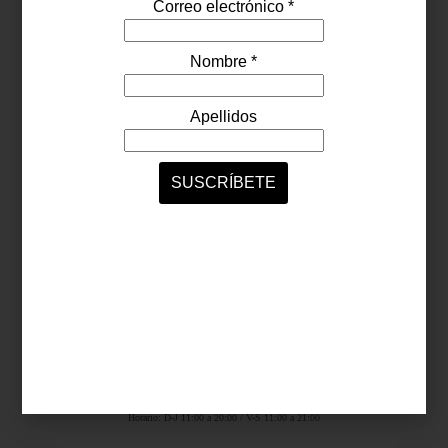
Síguenos...
SERVICIOS ONLINE
Contacto
Nosotros
Colaboradores
Archivo
Ligas
Antara Fashion Hall
Ejército Nacional 843-B, Col. Granada, México D.F.
Horario: D-J 11:00 a 20:00 / V-S 11:00 a 21:00