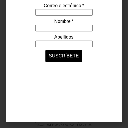
Síguenos...
SERVICIOS ONLINE
Contacto
Nosotros
Colaboradores
Archivo
Ligas
Antara Fashion Hall
Ejército Nacional 843-B, Col. Granada, México D.F.
Horario: D-J 11:00 a 20:00 / V-S 11:00 a 21:00