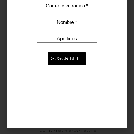
Síguenos...
SERVICIOS ONLINE
Contacto
Nosotros
Colaboradores
Archivo
Ligas
Antara Fashion Hall
Ejército Nacional 843-B, Col. Granada, México D.F.
Horario: D-J 11:00 a 20:00 / V-S 11:00 a 21:00