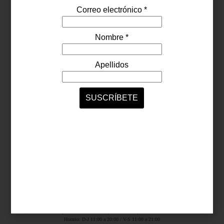
Síguenos...
SERVICIOS ONLINE
Contacto
Nosotros
Colaboradores
Archivo
Ligas
Antara Fashion Hall
Ejército Nacional 843-B, Col. Granada, México D.F.
Horario: D-J 11:00 a 20:00 / V-S 11:00 a 21:00