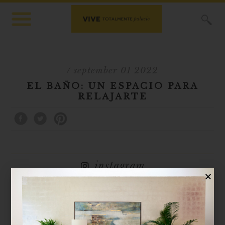
X
/ september 01 2022
EL BAÑO: UN ESPACIO PARA
RELAJARTE