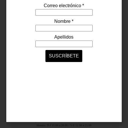
Síguenos...
SERVICIOS ONLINE
Contacto
Nosotros
Colaboradores
Archivo
Ligas
Antara Fashion Hall
Ejército Nacional 843-B, Col. Granada, México D.F.
Horario: D-J 11:00 a 20:00 / V-S 11:00 a 21:00