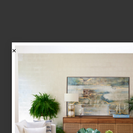
lo más nuevo
1.
BIENVENIDA, ZASH: UNA
NUEVA MANERA DE VIVIR
LA MESA LLEGA A CASA
PALACIO.
mesa y cocina
august 05 2026