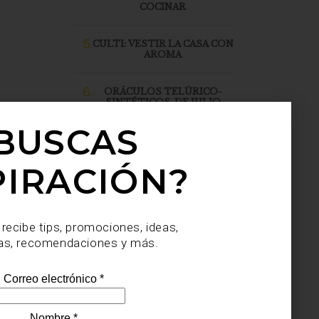
COCINAR
5.
CULTI: VESTIR LA CASA CON
AROMA
6.
ORÁCULOS TELÚRICO-
SINTÉTICOS, DE JULIO
SAHAGÚN SÁNCHEZ, LLEGA
A CASA PALACIO SANTA FE
BUSCAS
PIRACIÓN?
 recibe tips, promociones, ideas,
as, recomendaciones y más.