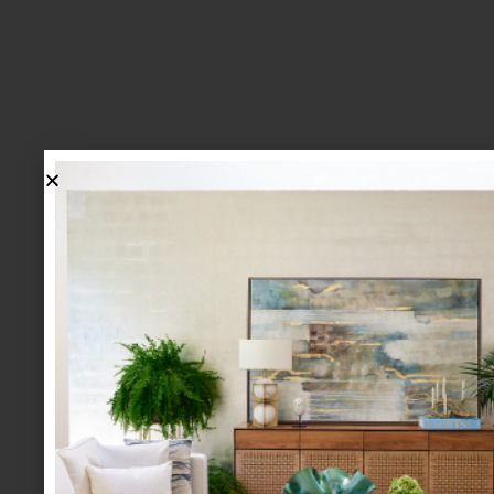
lo más nuevo
1.
BIENVENIDA, ZASH: UNA
NUEVA MANERA DE VIVIR
LA MESA LLEGA A CASA
PALACIO.
mesa y cocina
august 05 2026