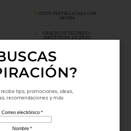
5.
CULTI: VESTIR LA CASA CON
AROMA
6.
ORÁCULOS TELÚRICO-
SINTÉTICOS, DE JULIO
SAHAGÚN SÁNCHEZ, LLEGA
A CASA PALACIO SANTA FE
BUSCAS
PIRACIÓN?
 recibe tips, promociones, ideas,
as, recomendaciones y más.