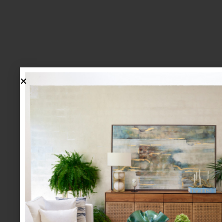
lo más nuevo
1.
BIENVENIDA, ZASH: UNA
NUEVA MANERA DE VIVIR
LA MESA LLEGA A CASA
PALACIO.
mesa y cocina
august 05 2026