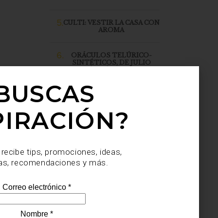
5.
CULTI: VESTIR LA CASA CON
AROMA
6.
ORÁCULOS TELÚRICO-
SINTÉTICOS, DE JULIO
SAHAGÚN SÁNCHEZ, LLEGA
A CASA PALACIO SANTA FE
BUSCAS
PIRACIÓN?
 recibe tips, promociones, ideas,
as, recomendaciones y más.