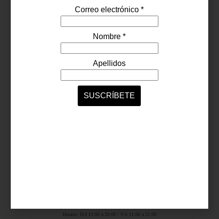
Síguenos...
SERVICIOS ONLINE
Contacto
Nosotros
Colaboradores
Archivo
Ligas
Antara Fashion Hall
Ejército Nacional 843-B, Col. Granada, México D.F.
Horario: D-J 11:00 a 20:00 / V-S 11:00 a 21:00