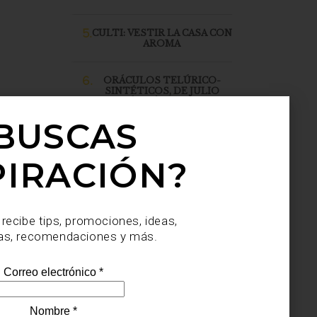
5.
CULTI: VESTIR LA CASA CON
AROMA
6.
ORÁCULOS TELÚRICO-
SINTÉTICOS, DE JULIO
SAHAGÚN SÁNCHEZ, LLEGA
A CASA PALACIO SANTA FE
BUSCAS
PIRACIÓN?
 recibe tips, promociones, ideas,
as, recomendaciones y más.