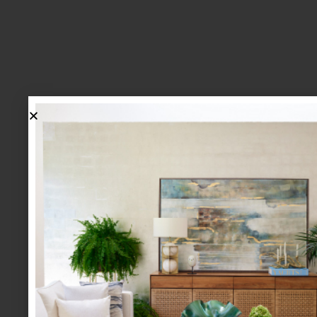
lo más nuevo
1.
BIENVENIDA, ZASH: UNA
NUEVA MANERA DE VIVIR
LA MESA LLEGA A CASA
PALACIO.
mesa y cocina
august 05 2026