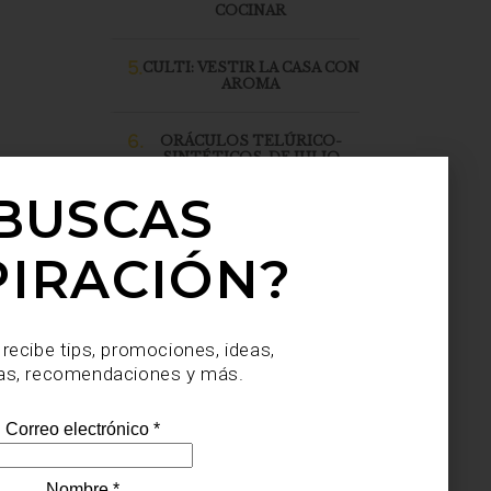
COCINAR
5.
CULTI: VESTIR LA CASA CON
AROMA
6.
ORÁCULOS TELÚRICO-
SINTÉTICOS, DE JULIO
SAHAGÚN SÁNCHEZ, LLEGA
A CASA PALACIO SANTA FE
BUSCAS
PIRACIÓN?
 recibe tips, promociones, ideas,
as, recomendaciones y más.