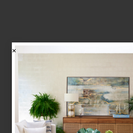
lo más nuevo
1.
BIENVENIDA, ZASH: UNA
NUEVA MANERA DE VIVIR
LA MESA LLEGA A CASA
PALACIO.
mesa y cocina
august 05 2026