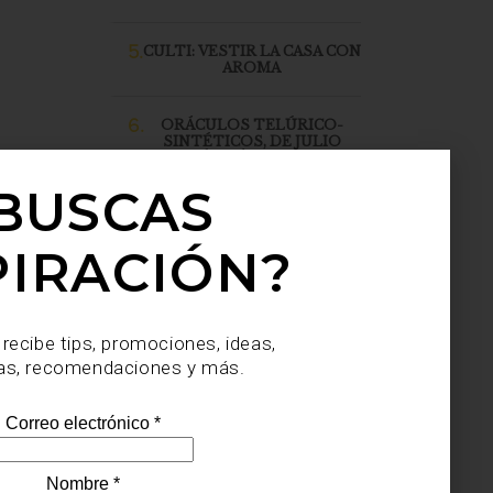
5.
CULTI: VESTIR LA CASA CON
AROMA
6.
ORÁCULOS TELÚRICO-
SINTÉTICOS, DE JULIO
SAHAGÚN SÁNCHEZ, LLEGA
A CASA PALACIO SANTA FE
BUSCAS
PIRACIÓN?
 recibe tips, promociones, ideas,
as, recomendaciones y más.