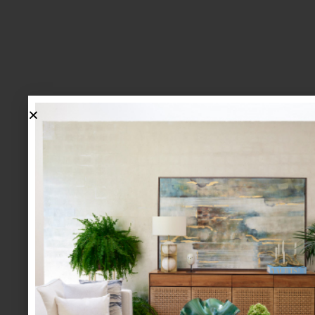
lo más nuevo
1.
BIENVENIDA, ZASH: UNA
NUEVA MANERA DE VIVIR
LA MESA LLEGA A CASA
PALACIO.
mesa y cocina
august 05 2026