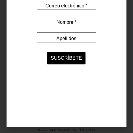
Síguenos...
SERVICIOS ONLINE
Contacto
Nosotros
Colaboradores
Archivo
Ligas
Antara Fashion Hall
Ejército Nacional 843-B, Col. Granada, México D.F.
Horario: D-J 11:00 a 20:00 / V-S 11:00 a 21:00