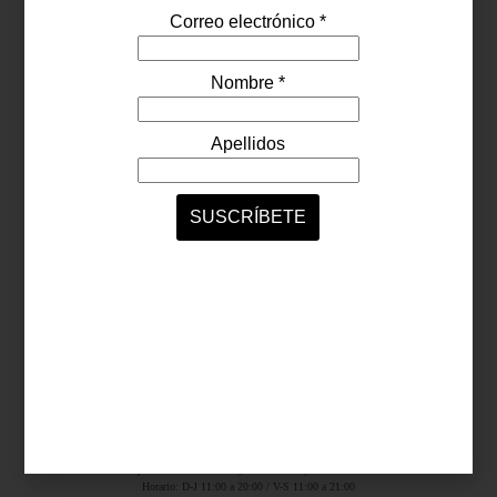
Síguenos...
SERVICIOS ONLINE
Contacto
Nosotros
Colaboradores
Archivo
Ligas
Antara Fashion Hall
Ejército Nacional 843-B, Col. Granada, México D.F.
Horario: D-J 11:00 a 20:00 / V-S 11:00 a 21:00