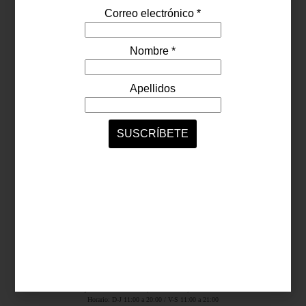
Síguenos...
SERVICIOS ONLINE
Contacto
Nosotros
Colaboradores
Archivo
Ligas
Antara Fashion Hall
Ejército Nacional 843-B, Col. Granada, México D.F.
Horario: D-J 11:00 a 20:00 / V-S 11:00 a 21:00