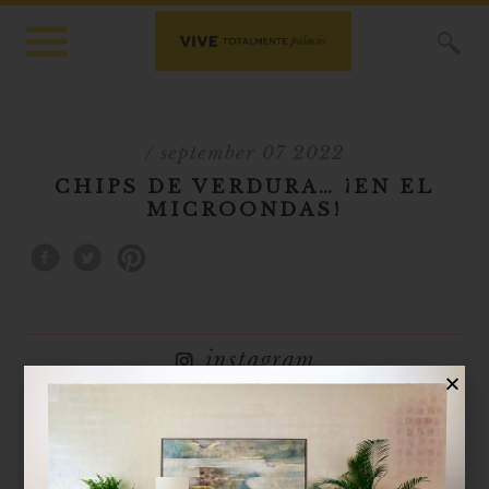
X
/ september 07 2022
CHIPS DE VERDURA… ¡EN EL
MICROONDAS!