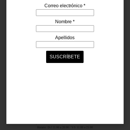
Síguenos...
SERVICIOS ONLINE
Contacto
Nosotros
Colaboradores
Archivo
Ligas
Antara Fashion Hall
Ejército Nacional 843-B, Col. Granada, México D.F.
Horario: D-J 11:00 a 20:00 / V-S 11:00 a 21:00