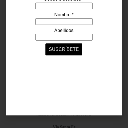
Síguenos...
SERVICIOS ONLINE
Contacto
Nosotros
Colaboradores
Archivo
Ligas
Antara Fashion Hall
Ejército Nacional 843-B, Col. Granada, México D.F.
Horario: D-J 11:00 a 20:00 / V-S 11:00 a 21:00
Vía Santa Fe