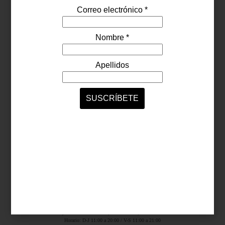
Síguenos...
SERVICIOS ONLINE
Contacto
Nosotros
Colaboradores
Archivo
Ligas
Antara Fashion Hall
Ejército Nacional 843-B, Col. Granada, México D.F.
Horario: D-J 11:00 a 20:00 / V-S 11:00 a 21:00