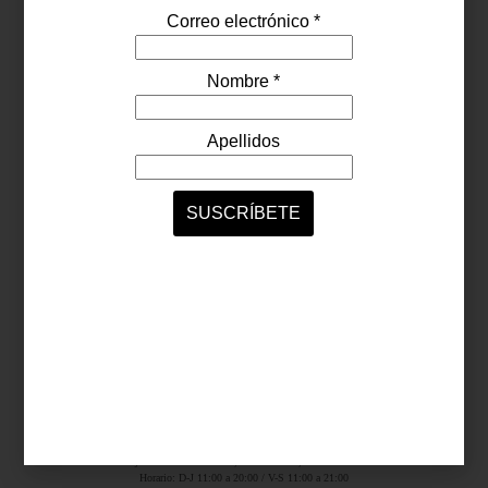
Síguenos...
SERVICIOS ONLINE
Contacto
Nosotros
Colaboradores
Archivo
Ligas
Antara Fashion Hall
Ejército Nacional 843-B, Col. Granada, México D.F.
Horario: D-J 11:00 a 20:00 / V-S 11:00 a 21:00