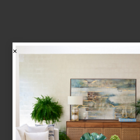
lo más nuevo
1.
BIENVENIDA, ZASH: UNA
NUEVA MANERA DE VIVIR
LA MESA LLEGA A CASA
PALACIO.
mesa y cocina
august 05 2026