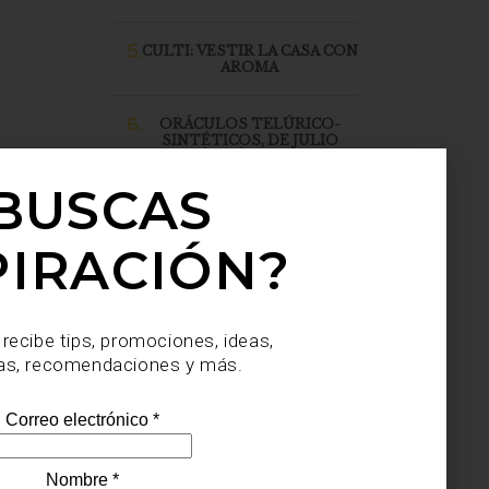
5.
CULTI: VESTIR LA CASA CON
AROMA
6.
ORÁCULOS TELÚRICO-
SINTÉTICOS, DE JULIO
SAHAGÚN SÁNCHEZ, LLEGA
A CASA PALACIO SANTA FE
BUSCAS
PIRACIÓN?
 recibe tips, promociones, ideas,
as, recomendaciones y más.