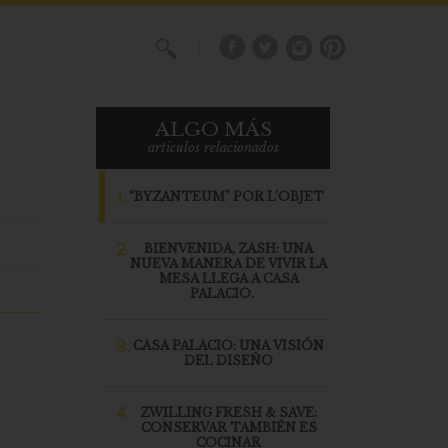
X
ALGO MÁS
articulos relacionados
1.
“BYZANTEUM” POR L’OBJET
2.
BIENVENIDA, ZASH: UNA
NUEVA MANERA DE VIVIR LA
MESA LLEGA A CASA
PALACIO.
3.
CASA PALACIO: UNA VISIÓN
DEL DISEÑO
4.
ZWILLING FRESH & SAVE:
CONSERVAR TAMBIÉN ES
COCINAR