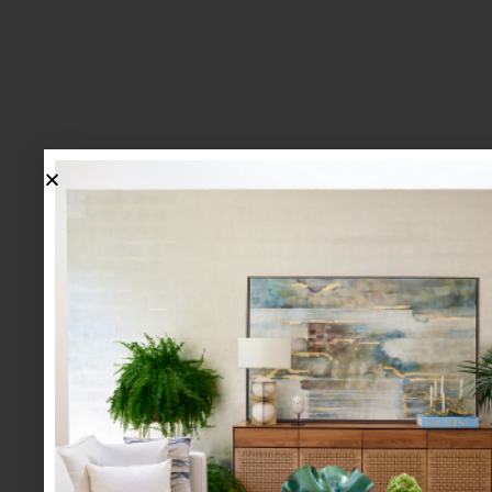
lo más nuevo
1.
BIENVENIDA, ZASH: UNA
NUEVA MANERA DE VIVIR
LA MESA LLEGA A CASA
PALACIO.
mesa y cocina
august 05 2026