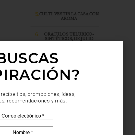
5.
CULTI: VESTIR LA CASA CON
AROMA
6.
ORÁCULOS TELÚRICO-
SINTÉTICOS, DE JULIO
SAHAGÚN SÁNCHEZ, LLEGA
A CASA PALACIO SANTA FE
BUSCAS
PIRACIÓN?
 recibe tips, promociones, ideas,
as, recomendaciones y más.