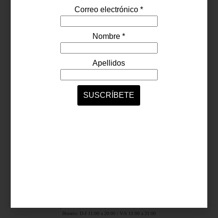
Síguenos...
SERVICIOS ONLINE
Contacto
Nosotros
Colaboradores
Archivo
Ligas
Antara Fashion Hall
Ejército Nacional 843-B, Col. Granada, México D.F.
Horario: D-J 11:00 a 20:00 / V-S 11:00 a 21:00