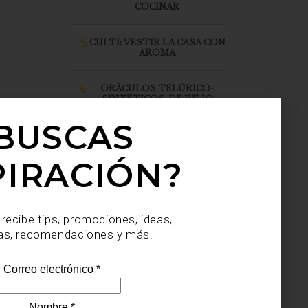
COCINAR
5.
CULTI: VESTIR LA CASA CON
AROMA
6.
ORÁCULOS TELÚRICO-
SINTÉTICOS, DE JULIO
SAHAGÚN SÁNCHEZ, LLEGA
A CASA PALACIO SANTA FE
BUSCAS
PIRACIÓN?
 recibe tips, promociones, ideas,
as, recomendaciones y más.