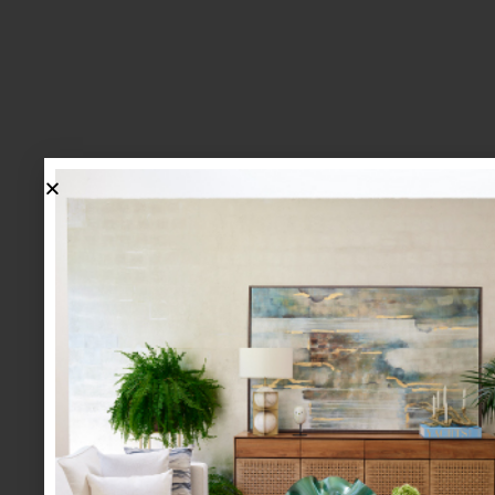
lo más nuevo
1.
BIENVENIDA, ZASH: UNA
NUEVA MANERA DE VIVIR
LA MESA LLEGA A CASA
PALACIO.
mesa y cocina
august 05 2026