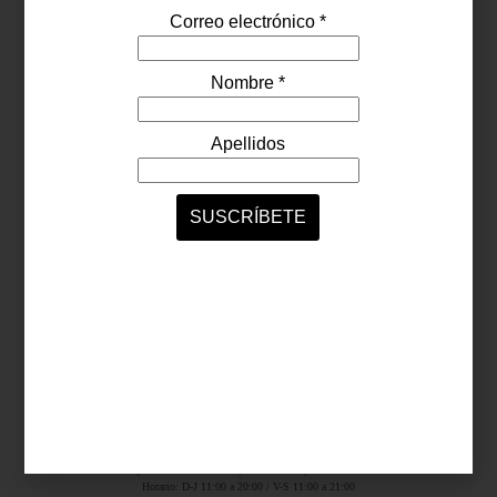
Síguenos...
SERVICIOS ONLINE
Contacto
Nosotros
Colaboradores
Archivo
Ligas
Antara Fashion Hall
Ejército Nacional 843-B, Col. Granada, México D.F.
Horario: D-J 11:00 a 20:00 / V-S 11:00 a 21:00