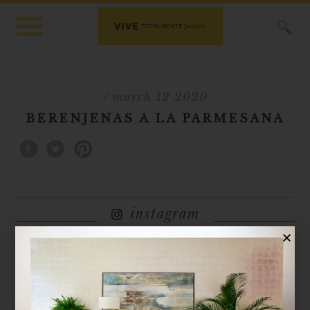
X
/ march 12 2020
BERENJENAS A LA PARMESANA