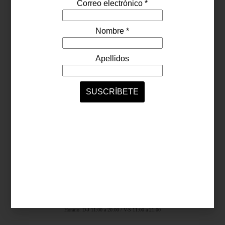
Síguenos...
SERVICIOS ONLINE
Contacto
Nosotros
Colaboradores
Archivo
Ligas
Antara Fashion Hall
Ejército Nacional 843-B, Col. Granada, México D.F.
Horario: D-J 11:00 a 20:00 / V-S 11:00 a 21:00