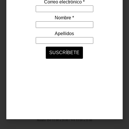
Síguenos...
SERVICIOS ONLINE
Contacto
Nosotros
Colaboradores
Archivo
Ligas
Antara Fashion Hall
Ejército Nacional 843-B, Col. Granada, México D.F.
Horario: D-J 11:00 a 20:00 / V-S 11:00 a 21:00