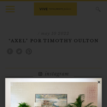
X
/ may 10 2022
“AXEL” POR TIMOTHY OULTON