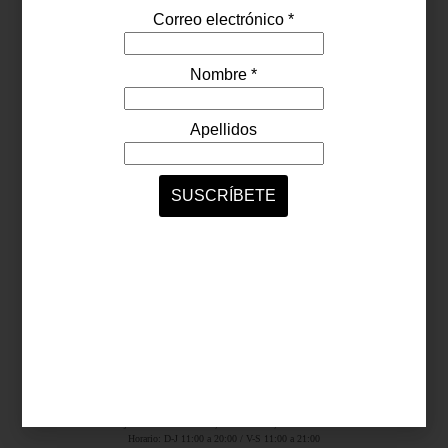
Síguenos...
SERVICIOS ONLINE
Contacto
Nosotros
Colaboradores
Archivo
Ligas
Antara Fashion Hall
Ejército Nacional 843-B, Col. Granada, México D.F.
Horario: D-J 11:00 a 20:00 / V-S 11:00 a 21:00