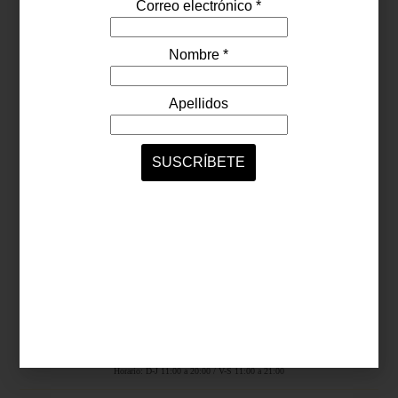
Síguenos...
SERVICIOS ONLINE
Contacto
Nosotros
Colaboradores
Archivo
Ligas
Antara Fashion Hall
Ejército Nacional 843-B, Col. Granada, México D.F.
Horario: D-J 11:00 a 20:00 / V-S 11:00 a 21:00