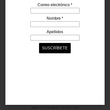
Síguenos...
SERVICIOS ONLINE
Contacto
Nosotros
Colaboradores
Archivo
Ligas
Antara Fashion Hall
Ejército Nacional 843-B, Col. Granada, México D.F.
Horario: D-J 11:00 a 20:00 / V-S 11:00 a 21:00