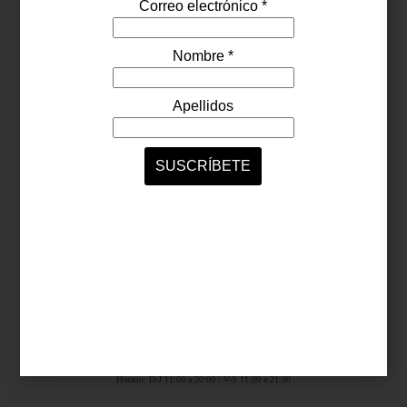
Síguenos...
SERVICIOS ONLINE
Contacto
Nosotros
Colaboradores
Archivo
Ligas
Antara Fashion Hall
Ejército Nacional 843-B, Col. Granada, México D.F.
Horario: D-J 11:00 a 20:00 / V-S 11:00 a 21:00