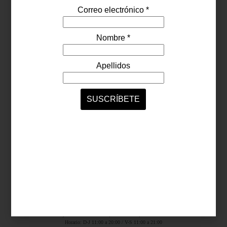
Síguenos...
SERVICIOS ONLINE
Contacto
Nosotros
Colaboradores
Archivo
Ligas
Antara Fashion Hall
Ejército Nacional 843-B, Col. Granada, México D.F.
Horario: D-J 11:00 a 20:00 / V-S 11:00 a 21:00