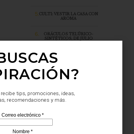
5.
CULTI: VESTIR LA CASA CON
AROMA
6.
ORÁCULOS TELÚRICO-
SINTÉTICOS, DE JULIO
SAHAGÚN SÁNCHEZ, LLEGA
A CASA PALACIO SANTA FE
BUSCAS
PIRACIÓN?
 recibe tips, promociones, ideas,
as, recomendaciones y más.