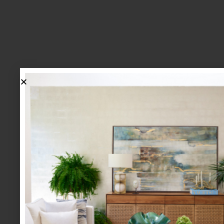
lo más nuevo
1.
BIENVENIDA, ZASH: UNA
NUEVA MANERA DE VIVIR
LA MESA LLEGA A CASA
PALACIO.
mesa y cocina
august 05 2026